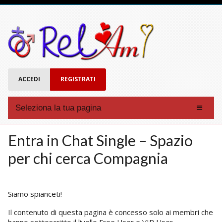
ACCEDI
REGISTRATI
Seleziona la tua pagina
Affinità
Entra in Chat Single – Spazio
Forum
per chi cerca Compagnia
Chat
Eventi
Siamo spianceti!
Account
Il contenuto di questa pagina è concesso solo ai membri che
Registrati