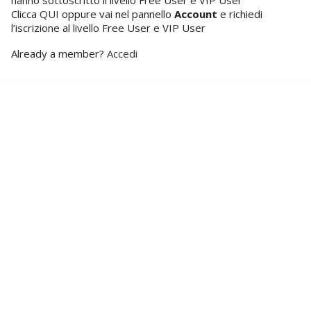
hanno sottoscritto il livello Free User e VIP User
Clicca
Contattaci
QUI
oppure vai nel pannello
Account
e richiedi
l’iscrizione al livello Free User e VIP User
Already a member?
Accedi