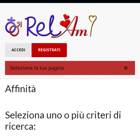
ACCEDI
REGISTRATI
Seleziona la tua pagina
Affinità
Affinità
Forum
Chat
Seleziona uno o più criteri di
Eventi
ricerca:
Account
Registrati