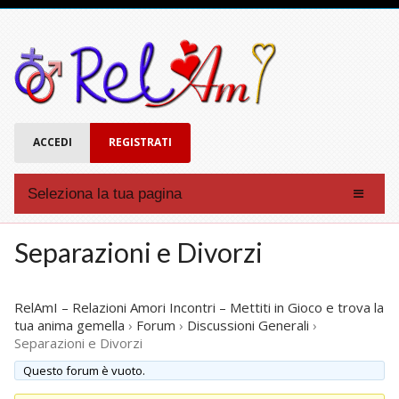
ACCEDI
REGISTRATI
Seleziona la tua pagina
Affinità
Separazioni e Divorzi
Forum
Chat
RelAmI – Relazioni Amori Incontri – Mettiti in Gioco e trova la
Eventi
tua anima gemella
›
Forum
›
Discussioni Generali
›
Separazioni e Divorzi
Account
Questo forum è vuoto.
Registrati