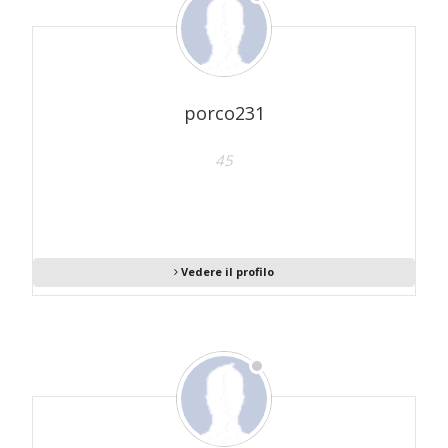
porco231
45
Vedere il profilo