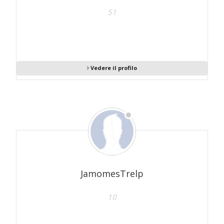
51
Vedere il profilo
JamomesTrelp
10