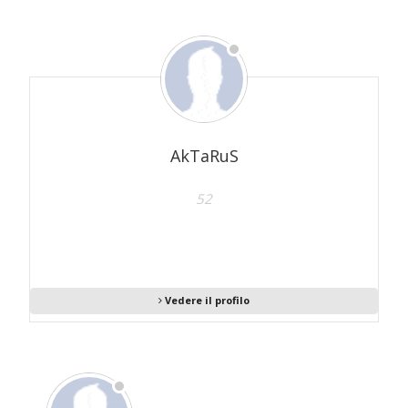
AkTaRuS
52
Vedere il profilo