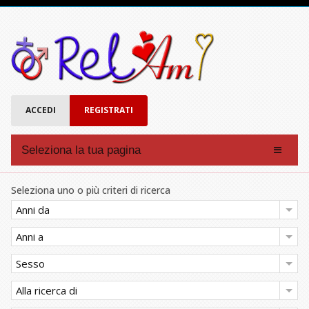
ACCEDI
REGISTRATI
Seleziona la tua pagina
Affinità
Seleziona uno o più criteri di ricerca
Forum
Anni da
Chat
Anni a
Eventi
Sesso
Account
Alla ricerca di
Registrati