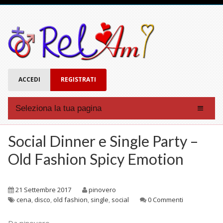
ACCEDI
REGISTRATI
Seleziona la tua pagina
Affinità
Social Dinner e Single Party –
Forum
Old Fashion Spicy Emotion
Chat
Eventi
21 Settembre 2017
pinovero
Account
cena
,
disco
,
old fashion
,
single
,
social
0 Commenti
Registrati