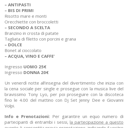
– ANTIPASTI
– BIS DI PRIMI
Risotto mare e monti
Orecchiette con broccoletti
– SECONDO A SCELTA
Branzino in crosta di patate
Tagliata di filetto con porcini e grana
– DOLCE
Bonet al cioccolato
– ACQUA, VINO E CAFFE’
Ingresso
UOMO 25€
Ingresso
DONNA 20€
Un venerdì notte all’insegna del divertimento che inizia con
la cena sociale per single e prosegue con la musica live del
bravissimo Tony Lyo, per poi proseguire con la discoteca
fino le 4.00 del mattino con Dj Set Jenny Dee e Giovanni
Volpi.
Info e Prenotazioni:
Per garantire un equo numero di
partecipanti di entrambi i sessi,
la partecipazione a questo
evento è consentita previa prenotazione
, indicando il vostro