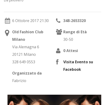
Da pinovero
Contattaci
6 Ottobre 2017 21:30
348-2653320
Old Fashion Club
Range di Età
Milano
30-50
Via Alemagna 6
0 Attesi
20121 Milano
328 649 0553
Visita Evento su
Facebook
Organizzato da
Fabrizio