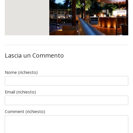
Old Fashion Club Milano
Lascia un Commento
Via Alemagna 6 20121 Milano
Nome
(richiesto)
328 649 0553
Email
(richiesto)
Visita il Sito
Comment (richiesto)