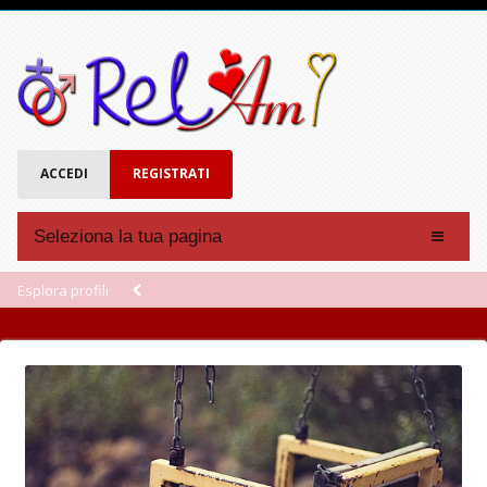
ACCEDI
REGISTRATI
Seleziona la tua pagina
Affinità
Esplora profili
Forum
Chat
Eventi
Account
Registrati