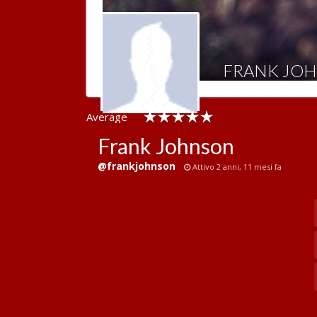
FRANK JO
Average
rating :
Frank Johnson
@frankjohnson
Attivo 2 anni, 11 mesi fa