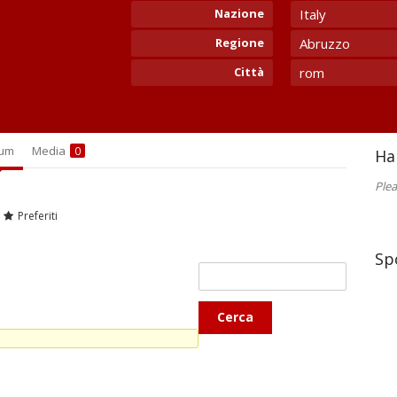
Nazione
Italy
Regione
Abruzzo
Città
rom
rum
Media
0
Ha
Plea
Preferiti
Sp
Cerca
topic: