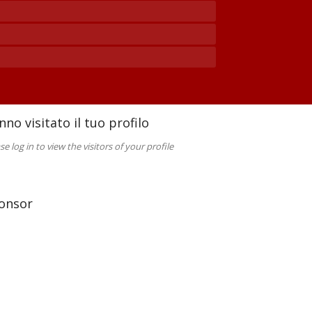
nno visitato il tuo profilo
se log in to view the visitors of your profile
onsor