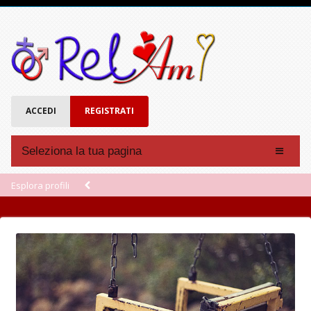
ACCEDI
REGISTRATI
Seleziona la tua pagina
Affinità
Esplora profili
Forum
Chat
Eventi
Account
Registrati